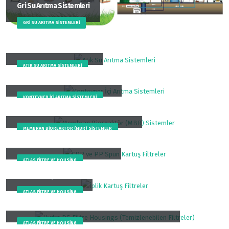
Gri Su Arıtma Sistemleri
GRI SU ARITMA SISTEMLERI
Atık Su Arıtma Sistemleri
ATIK SU ARITMA SISTEMLERI
Konteyner İçi Arıtma Sistemleri
KONTEYNER İÇI ARITMA SISTEMLERI
Membran Bioreaktör (MBR) Sistemler
MEMBRAN BIOREAKTÖR (MBR) SISTEMLER
CPP ve PP Spun Kartuş Filtreler
ATLAS FILTRE VE HOUSING
İplik Kartuş Filtreler
ATLAS FILTRE VE HOUSING
Hydra DS Filtre Housings (Temizlenebilen Filtreler)
ATLAS FILTRE VE HOUSING