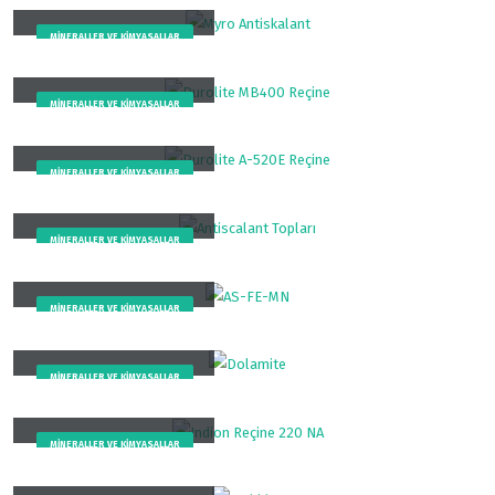
Myro Antiskalant
MINERALLER VE KIMYASALLAR
Purolite MB400 Reçine
MINERALLER VE KIMYASALLAR
Purolite A-520E Reçine
MINERALLER VE KIMYASALLAR
Antiscalant Topları
MINERALLER VE KIMYASALLAR
AS-FE-MN
MINERALLER VE KIMYASALLAR
Dolamite
MINERALLER VE KIMYASALLAR
Indion Reçine 220 NA
MINERALLER VE KIMYASALLAR
Turbidex