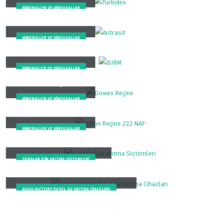
MINERALLER VE KIMYASALLAR
Antrasit
MINERALLER VE KIMYASALLAR
BIRM
MINERALLER VE KIMYASALLAR
Dowex Reçine
MINERALLER VE KIMYASALLAR
Indion Reçine 222 NAF
MINERALLER VE KIMYASALLAR
Seralar İçin Arıtma Sistemleri
SERALAR IÇIN ARITMA SISTEMLERI
Aqua Factory Evsel Su Arıtma Cihazları
AQUA FACTORY EVSEL SU ARITMA CIHAZLARI