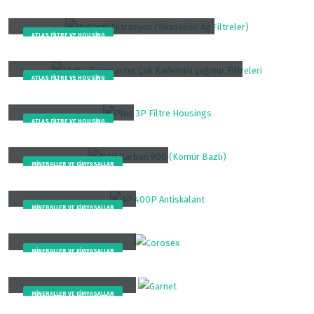
Mekanik Filtrasyon (Yıkanabilir Ağ Filtreler)
ATLAS FILTRE VE HOUSING
Hydra Rainmaster Çok Kademeli yağmur Filtreleri
ATLAS FILTRE VE HOUSING
Plus 3P Filtre Housings
ATLAS FILTRE VE HOUSING
Aktif Karbon 900 (Kömür Bazlı)
MINERALLER VE KIMYASALLAR
AP 400P Antiskalant
MINERALLER VE KIMYASALLAR
Corosex
MINERALLER VE KIMYASALLAR
Garnet
MINERALLER VE KIMYASALLAR