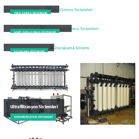
Ters Ozmos Sistemleri
TERS OZMOS SISTEMLERI
Deniz Suyu Ozmos Sistemleri
DENIZ SUYU OZMOS SISTEMLERI
Dozajlama Sistemi
DOZAJLAMA SISTEMLERI
Ultrafiltrasyon Sistemleri
ULTRAFILTRASYON SISTEMLERI